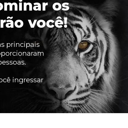
ominar os
rão você!
s principais
roporcionaram
pessoas.
ocê ingressar