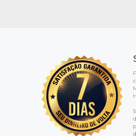
F
c
M
H
S
d
p
d