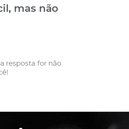
cil, mas não
a resposta for não
cê!