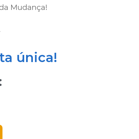
a da Mudança!
!
a única!
: