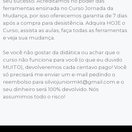
seu sucesso. Acreditamos no poder das
ferramentas ensinada no Curso Jornada da
Mudança, por isso oferecemos garantia de 7 dias
após a compra para desistência. Adquira HOJE o
Curso, assista as aulas, faça todas as ferramentas
e veja sua mudança.
Se você não gostar da didática ou achar que o
curso não funciona para você (o que eu duvido
MUITO), devolveremos cada centavo pago! Você
só precisará me enviar um e-mail pedindo o
reembolso para silviojuniormkt@gmail.com e o
seu dinheiro será 100% devolvido. Nós
assumimos todo o risco!